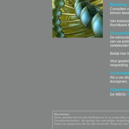
Betaling
Consulten vi
binnen twe
Van toepass
Rechtbank t
Vergoedi
De behandel
van uw poli
ziektekoste
Bekijk hier 
Voor geadvi
vergoeding.
Verhinde
Als u uw afs
doorgeven, 
Algemen
A
De MBOG
Disclaimer
Deze website behorende bij Regenics is zo zorgvuldig mog
Onvolkomenheden, als gevolg van menselijke vergissing
basis van gegevens die de site verschaft. Regenics kan