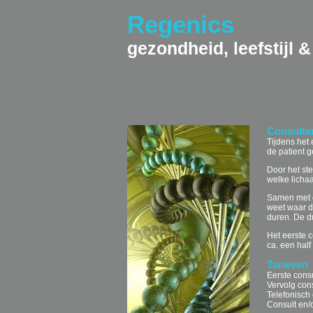
Regenics
gezondheid, leefstijl & 
Consulte
Tijdens het
de patient 
Door het ste
welke lichaa
Samen met d
weet waar de
duren. De du
Het eerste 
ca. een half
Tarieven
Eerste cons
Vervolg con
Telefonisch
Consult en/