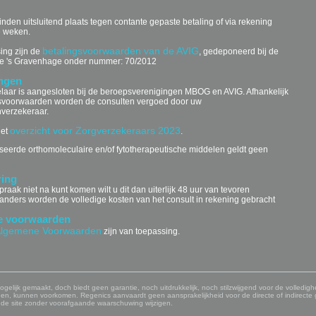
nden uitsluitend plaats tegen contante gepaste betaling of via rekening
e weken.
betalingsvoorwaarden van de AVIG
ing zijn de
, gedeponeerd bij de
e 's Gravenhage onder nummer: 70/2012
ngen
aar is aangesloten bij de beroepsverenigingen MBOG en AVIG. Afhankelijk
svoorwaarden worden de consulten vergoed door uw
nverzekeraar.
overzicht voor Zorgverzekeraars 2023
het
.
seerde orthomoleculaire en/of fytotherapeutische middelen geldt geen
ring
praak niet na kunt komen wilt u dit dan uiterlijk 48 uur van tevoren
anders worden de volledige kosten van het consult in rekening gebracht
e voorwaarden
lgemene Voorwaarden
zijn van toepassing.
elijk gemaakt, doch biedt geen garantie, noch uitdrukkelijk, noch stilzwijgend voor de volledighei
en, kunnen voorkomen. Regenics aanvaardt geen aansprakelijkheid voor de directe of indirect
 de site zonder voorafgaande waarschuwing wijzigen.