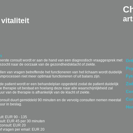
Ch
ar
vitaliteit
n
 eerste consult wordt er aan de hand van een diagnostisch vraaggesprek met
Ort
gezocht naar de oorzaak van de gezondheidsklacht of ziekte.
Psy
llen van vragen betreffende het functioneren van het lichaam wordt duidelijk
Fyt
mprocessen niet meer optimaal functioneren of uit balans zijn.
Zie
e patient wordt er een behandelplan opgesteld zodat de patient duidelijk
 therapie uit bestaat en hoelang deze naar alle waarschijnlijkheid zal
Con
ur van de therapie is afhankelijk van de klacht of ziekte.
Con
consult duurt gemiddeld 90 minuten en de vervolg consulten nemen meestal
 uur in beslag.
Ho
ult: EUR 90 - 135
sult: EUR 45 per 30 minuten
 consult: EUR 20
of vragen per email: EUR 20