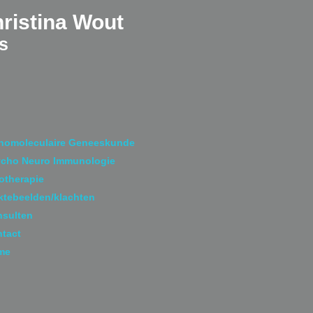
ristina Wout
ts
homoleculaire Geneeskunde
cho Neuro Immunologie
otherapie
ktebeelden/klachten
sulten
tact
me